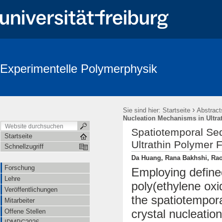
Experimentelle Polymerphysik
›
Sie sind hier:
Startseite
Abstract
Nucleation Mechanisms in Ultra
Spatiotemporal Se
Startseite
Ultrathin Polymer 
Schnellzugriff
Da Huang, Rana Bakhshi, Raou
Forschung
Employing defined
Lehre
poly(ethylene oxi
Veröffentlichungen
the spatiotempor
Mitarbeiter
crystal nucleatio
Offene Stellen