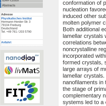
IDMPC2026
conformation of p
Abstracts
nucleation favore
Adresse
induced other su
Physikalisches Institut
molten polymer ch
Hermann-Herder-Str. 3
79104 Freiburg
Both additional e
Deutschland
Tel. +49 761 / 203 5790
lamellar crystals 
correlations betw
Anfahrt
noncrystalline re
incorporated with
formed crystals,
large arrays of m
lamellar crystals
nanofilaments in
the stage of prim
complementary nu
systems led to a