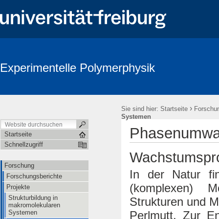
Experimentelle Polymerphysik
›
Sie sind hier:
Startseite
Forschu
Systemen
Phasenumwan
Startseite
Schnellzugriff
Wachstumspro
Forschung
In der Natur f
Forschungsberichte
(komplexen) Mo
Projekte
Strukturbildung in
Strukturen und M
makromolekularen
Systemen
Perlmutt. Zur E