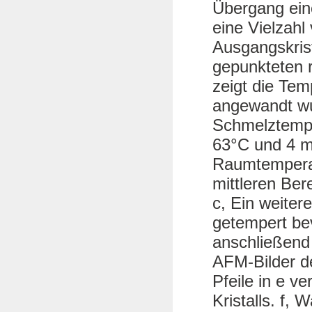
Übergang eine
eine Vielzahl 
Ausgangskris
gepunkteten 
zeigt die Temp
angewandt wur
Schmelztemper
63°C und 4 m
Raumtemperat
mittleren Ber
c, Ein weiter
getempert bevo
anschließend
AFM-Bilder d
Pfeile in e v
Kristalls. f, 