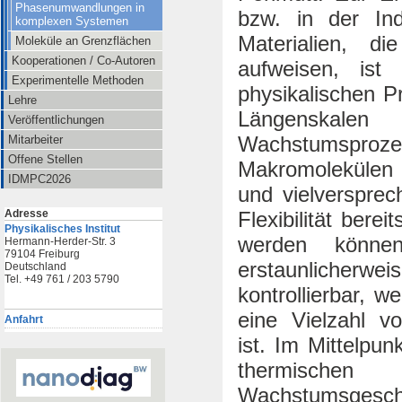
Phasenumwandlungen in
bzw. in der Ind
komplexen Systemen
Materialien, di
Moleküle an Grenzflächen
Kooperationen / Co-Autoren
aufweisen, ist
Experimentelle Methoden
physikalischen P
Lehre
Längenskalen
Veröffentlichungen
Wachstumsproze
Mitarbeiter
Offene Stellen
Makromolekülen
IDMPC2026
und vielversprec
Adresse
Flexibilität berei
Physikalisches Institut
werden können
Hermann-Herder-Str. 3
79104 Freiburg
erstaunlicherwe
Deutschland
Tel. +49 761 / 203 5790
kontrollierbar, 
eine Vielzahl vo
Anfahrt
ist. Im Mittelpu
thermischen 
Wachstumsgesch