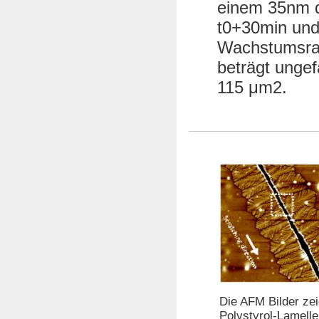
einem 35nm di
t0+30min und
Wachstumsrat
beträgt ungef
115 μm2.
Die AFM Bilder zei
Polystyrol-Lamelle