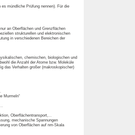
n es mündliche Prüfung nennen). Für die
 nur an Oberflächen und Grenzflächen
ziellen strukturellen und elektronischen
utung in verschiedenen Bereichen der
hysikalischen, chemischen, biologischen und
bwohl die Anzahl der Atome bzw. Moleküle
fig das Verhalten großer (makroskopischer)
.
ige Murmeln“
..
tion, Oberflächentransport,...
passung, mechanische Spannungen
rierung von Oberflächen auf nm-Skala