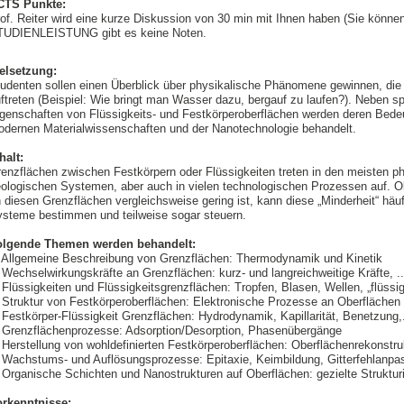
CTS Punkte:
of. Reiter wird eine kurze Diskussion von 30 min mit Ihnen haben (Sie könne
TUDIENLEISTUNG gibt es keine Noten.
elsetzung:
udenten sollen einen Überblick über physikalische Phänomene gewinnen, die
ftreten (Beispiel: Wie bringt man Wasser dazu, bergauf zu laufen?). Neben spe
genschaften von Flüssigkeits- und Festkörperoberflächen werden deren Bede
dernen Materialwissenschaften und der Nanotechnologie behandelt.
halt:
enzflächen zwischen Festkörpern oder Flüssigkeiten treten in den meisten p
ologischen Systemen, aber auch in vielen technologischen Prozessen auf. O
 diesen Grenzflächen vergleichsweise gering ist, kann diese „Minderheit“ häu
steme bestimmen und teilweise sogar steuern.
olgende Themen werden behandelt:
 Allgemeine Beschreibung von Grenzflächen: Thermodynamik und Kinetik
 Wechselwirkungskräfte an Grenzflächen: kurz- und langreichweitige Kräfte, ..
 Flüssigkeiten und Flüssigkeitsgrenzflächen: Tropfen, Blasen, Wellen, „flüss
 Struktur von Festkörperoberflächen: Elektronische Prozesse an Oberflächen
 Festkörper-Flüssigkeit Grenzflächen: Hydrodynamik, Kapillarität, Benetzung,.
 Grenzflächenprozesse: Adsorption/Desorption, Phasenübergänge
 Herstellung von wohldefinierten Festkörperoberflächen: Oberflächenrekonstruk
 Wachstums- und Auflösungsprozesse: Epitaxie, Keimbildung, Gitterfehlan
 Organische Schichten und Nanostrukturen auf Oberflächen: gezielte Struktu
orkenntnisse: