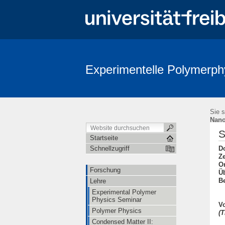
Experimentelle Polymerph
Sie s
Nano
S
Startseite
D
Schnellzugriff
Ze
Or
Forschung
Ü
B
Lehre
Experimental Polymer
Physics Seminar
V
Polymer Physics
(T
Condensed Matter II: