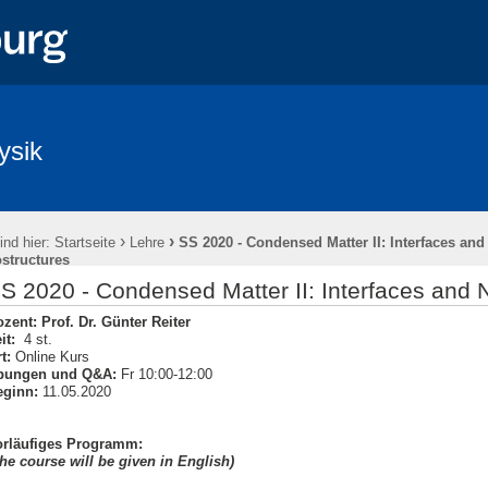
ysik
›
›
ind hier:
Startseite
Lehre
SS 2020 - Condensed Matter II: Interfaces and
structures
S 2020 - Condensed Matter II: Interfaces and 
ozent:
Prof. Dr. Günter Reiter
it:
4 st.
t:
Online Kurs
bungen und Q&A:
Fr 10:00-12:00
eginn:
11.05.2020
orläufiges Programm:
he course will be given in English)