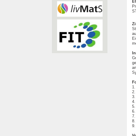
E
Pr
S
Zi
St
au
Ei
mo
In
Gr
ge
an
Sy
F
1.
2.
3.
4.
5.
6.
7.
8.
9.
V