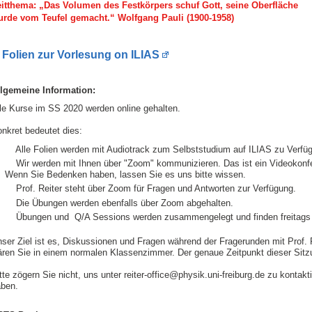
itthema: „Das Volumen des Festkörpers schuf Gott, seine Oberfläche
urde vom Teufel gemacht.“ Wolfgang Pauli (1900-1958)
Folien zur Vorlesung on ILIAS
llgemeine Information:
le Kurse im SS 2020 werden online gehalten.
nkret bedeutet dies:
Alle Folien werden mit Audiotrack zum Selbststudium auf ILIAS zu Verfügu
Wir werden mit Ihnen über "Zoom" kommunizieren. Das ist ein Videokonf
Wenn Sie Bedenken haben, lassen Sie es uns bitte wissen.
Prof. Reiter steht über Zoom für Fragen und Antworten zur Verfügung.
Die Übungen werden ebenfalls über Zoom abgehalten.
Übungen und Q/A Sessions werden zusammengelegt und finden freitags
ser Ziel ist es, Diskussionen und Fragen während der Fragerunden mit Prof. R
ren Sie in einem normalen Klassenzimmer. Der genaue Zeitpunkt dieser Sitzu
tte zögern Sie nicht, uns unter reiter-office@physik.uni-freiburg.de zu konta
ben.