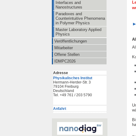
Le
Interfaces and
Nanostructures
w
Paradoxes and
Counterintuitive Phenomena
in Polymer Physics
►
Master Laboratory Applied
Physics
A
Veröffentlichungen
Al
Mitarbeiter
Offene Stellen
Ko
IDMPC2026
Adresse
Physikalisches Institut
Hermann-Herder-Str. 3
79104 Freiburg
Deutschland
Tel. +49 761 / 203 5790
Un
Anfahrt
wä
Bi
ha