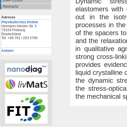
Dynamic stress
IDMPC2026
Abstracts
elastomers with 
out in the isot
Adresse
Physikalisches Institut
processes in the
Hermann-Herder-Str. 3
79104 Freiburg
of the spacers t
Deutschland
Tel. +49 761 / 203 5790
and the relaxatio
in qualitative 
Anfahrt
strong cross-lin
provides evidenc
liquid crystallin
the dynamic stre
the stress-optic
the mechanical s