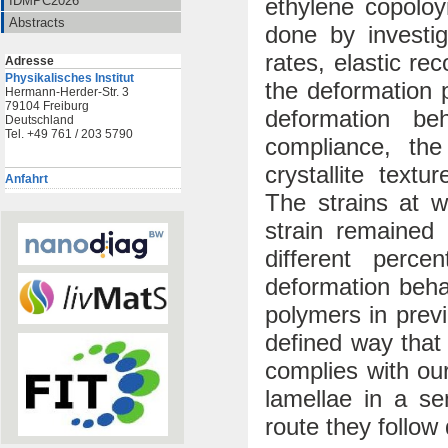
ethylene copolo
IDMPC2026
Abstracts
done by investig
rates, elastic re
Adresse
Physikalisches Institut
the deformation
Hermann-Herder-Str. 3
79104 Freiburg
deformation be
Deutschland
Tel. +49 761 / 203 5790
compliance, the
crystallite text
Anfahrt
The strains at w
strain remained 
different percen
deformation beha
polymers in previ
defined way that
complies with our
lamellae in a se
route they follow 