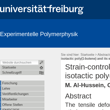
Experimentelle Polymerphysik
›
Sie sind hier:
Startseite
Abstract
isotactic poly(1-butene) and its
Strain-contro
Startseite
Schnellzugriff
isotactic pol
Forschung
M. Al-Hussein, 
Lehre
Abstract
Veröffentlichungen
Mitarbeiter
The tensile defo
Offene Stellen