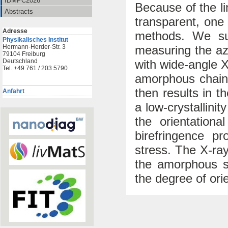
IDMPC2026
Because of the li
Abstracts
transparent, one
Adresse
methods. We su
Physikalisches Institut
measuring the azi
Hermann-Herder-Str. 3
79104 Freiburg
with wide-angle 
Deutschland
Tel. +49 761 / 203 5790
amorphous chain 
then results in t
Anfahrt
a low-crystallini
the orientation
birefringence p
stress. The X-ray
the amorphous s
the degree of orie