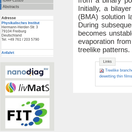
from a binary po
IDMPC2026
Initially, a bila
Abstracts
(BMA) solution la
Adresse
During subsequen
Physikalisches Institut
Hermann-Herder-Str. 3
becomes unstable
79104 Freiburg
Deutschland
evaporation from
Tel. +49 761 / 203 5790
treelike patterns.
Anfahrt
Links
Treelike branch
dewetting thin films