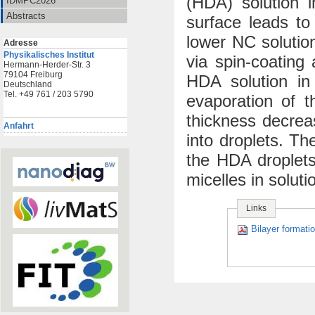
(HDA) solution 
IDMPC2026
Abstracts
surface leads to
lower NC solutio
Adresse
Physikalisches Institut
via spin-coating
Hermann-Herder-Str. 3
79104 Freiburg
HDA solution i
Deutschland
Tel. +49 761 / 203 5790
evaporation of t
thickness decrea
Anfahrt
into droplets. Th
the HDA droplets
micelles in solut
Links
Bilayer formatio