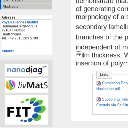
demonstrate that, 
IDMPC2026
Abstracts
of generating cor
morphology of a s
Adresse
Physikalisches Institut
secondary lamella
Hermann-Herder-Str. 3
79104 Freiburg
Deutschland
branches of the p
Tel. +49 761 / 203 5790
independent of mo
Anfahrt
lm thickness. W
insertion of poly
Links
Correlating Pol
Nucleation.pdf
Supporting_Inf
Crystals via Self-I