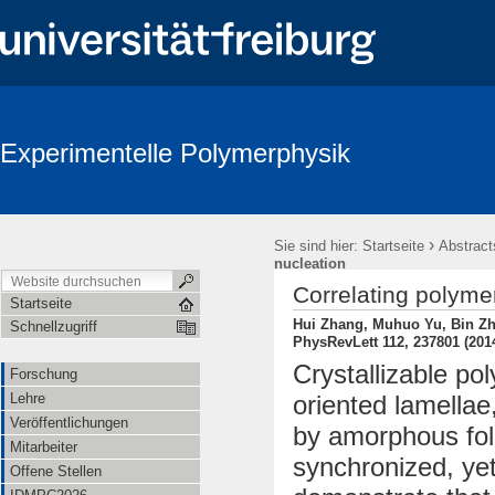
Experimentelle Polymerphysik
›
Sie sind hier:
Startseite
Abstract
nucleation
Correlating polymer
Startseite
Hui Zhang, Muhuo Yu, Bin Zha
Schnellzugriff
PhysRevLett 112, 237801 (201
Crystallizable po
Forschung
Lehre
oriented lamellae
Veröffentlichungen
by amorphous fold
Mitarbeiter
synchronized, ye
Offene Stellen