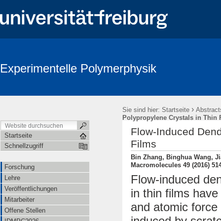
Experimentelle Polymerphysik
›
Sie sind hier:
Startseite
Abstract
Polypropylene Crystals in Thin 
Flow-Induced Dendr
Startseite
Films
Schnellzugriff
Bin Zhang, Binghua Wang, Jia
Macromolecules 49 (2016) 51
Forschung
Flow-induced dend
Lehre
Veröffentlichungen
in thin films hav
Mitarbeiter
and atomic force 
Offene Stellen
induced by scratc