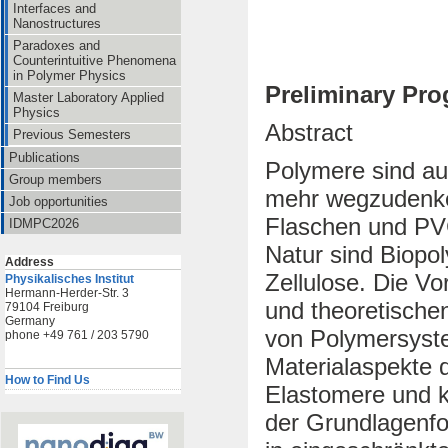
Interfaces and
Nanostructures
Paradoxes and
Counterintuitive Phenomena
in Polymer Physics
Preliminary Pr
Master Laboratory Applied
Physics
Abstract
Previous Semesters
Publications
Polymere sind au
Group members
mehr wegzudenke
Job opportunities
Flaschen und PVC
IDMPC2026
Natur sind Biopo
Address
Zellulose. Die Vo
Physikalisches Institut
Hermann-Herder-Str. 3
und theoretische
79104 Freiburg
Germany
von Polymersyst
phone +49 761 / 203 5790
Materialaspekte d
How to Find Us
Elastomere und k
der Grundlagenfo