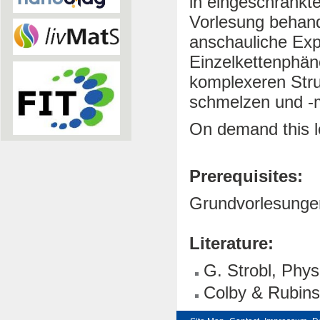
in eingeschränkt
Vorlesung behand
anschauliche Exp
Einzelkettenphä
komplexeren Stru
schmelzen und -
On demand this le
Prerequisites:
Grundvorlesunge
Literature:
G. Strobl, Phys
Colby & Rubins