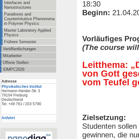
18:30
Interfaces and
Nanostructures
Beginn:
21.04.2
Paradoxes and
Counterintuitive Phenomena
in Polymer Physics
Master Laboratory Applied
Physics
Vorläufiges Pr
Frühere Semester
(The course will
Veröffentlichungen
Mitarbeiter
Leitthema: „
Offene Stellen
IDMPC2026
von Gott ges
vom Teufel g
Adresse
Physikalisches Institut
Hermann-Herder-Str. 3
79104 Freiburg
Deutschland
Tel. +49 761 / 203 5790
Zielsetzung:
Anfahrt
Studenten sollen
gewinnen, die nu