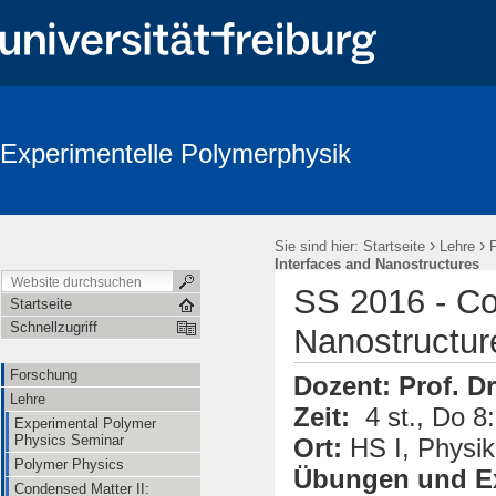
Experimentelle Polymerphysik
›
›
Sie sind hier:
Startseite
Lehre
Interfaces and Nanostructures
SS 2016 - Co
Startseite
Schnellzugriff
Nanostructur
Forschung
Dozent:
Prof. D
Lehre
Zeit:
4 st., Do 8:
Experimental Polymer
Physics Seminar
Ort:
HS I, Physi
Polymer Physics
Übungen und E
Condensed Matter II: