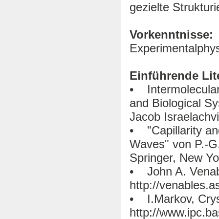
gezielte Struktu
Vorkenntnisse:
Experimentalphys
Einführende Lit
• Intermolecular 
and Biological S
Jacob Israelachv
• "Capillarity a
Waves" von P.-G.
Springer, New Yo
• John A. Venabl
http://venables.a
• I.Markov, Cryst
http://www.ipc.b