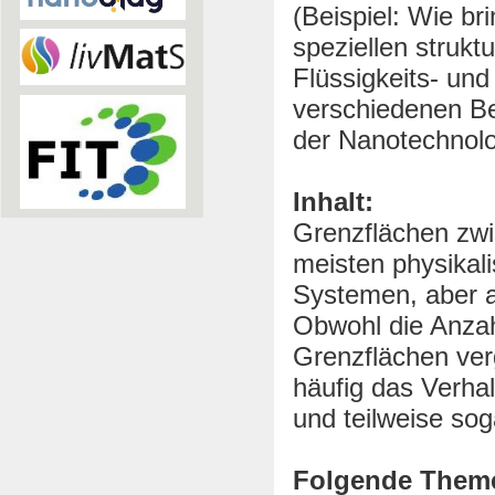
(Beispiel: Wie b
speziellen strukt
Flüssigkeits- un
verschiedenen Be
der Nanotechnolo
Inhalt:
Grenzflächen zwi
meisten physikal
Systemen, aber a
Obwohl die Anzah
Grenzflächen verg
häufig das Verha
und teilweise sog
Folgende Theme