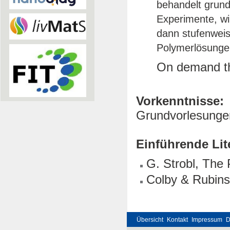
behandelt grund
Experimente, w
dann stufenweis
Polymerlösunge
On demand thi
Vorkenntnisse:
Grundvorlesunge
Einführende Lit
G. Strobl, The
Colby & Rubins
Übersicht
Kontakt
Impressum
D