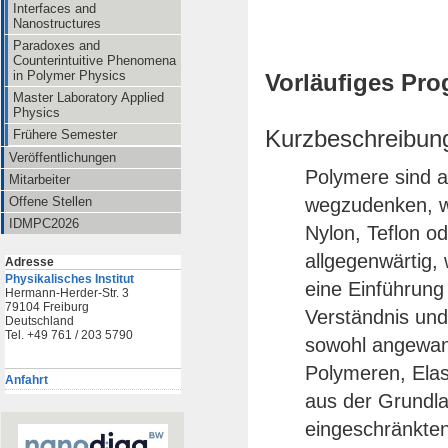
Interfaces and
Nanostructures
Paradoxes and
Counterintuitive Phenomena
in Polymer Physics
Vorläufiges Pr
Master Laboratory Applied
Physics
Kurzbeschreibun
Frühere Semester
Veröffentlichungen
Polymere sind a
Mitarbeiter
wegzudenken, w
Offene Stellen
IDMPC2026
Nylon, Teflon o
allgegenwärtig, 
Adresse
Physikalisches Institut
eine Einführung
Hermann-Herder-Str. 3
79104 Freiburg
Verständnis un
Deutschland
Tel. +49 761 / 203 5790
sowohl angewand
Polymeren, Elas
Anfahrt
aus der Grundla
eingeschränkte