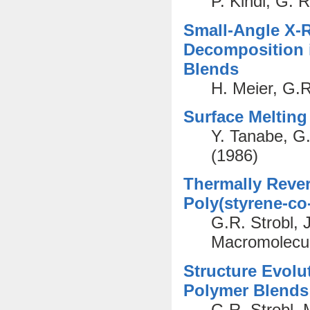
P. Kindl, G. R
Small-Angle X-R
Decomposition i
Blends
H. Meier, G.R
Surface Melting 
Y. Tanabe, G.
(1986)
Thermally Rever
Poly(styrene-co
G.R. Strobl, 
Macromolecul
Structure Evolu
Polymer Blends
G.R. Strobl.