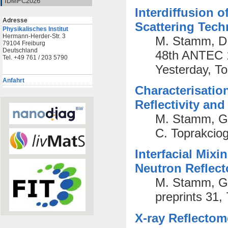
IDMPC2026
Interdiffusion 
Adresse
Scattering Tech
Physikalisches Institut
Hermann-Herder-Str. 3
M. Stamm, D. 
79104 Freiburg
Deutschland
48th ANTEC 1
Tel. +49 761 / 203 5790
Yesterday, T
Anfahrt
Characterisatio
Reflectivity an
M. Stamm, G.
C. Toprakcio
Interfacial Mixi
Neutron Reflec
M. Stamm, G.
preprints 31,
X-ray Reflectom