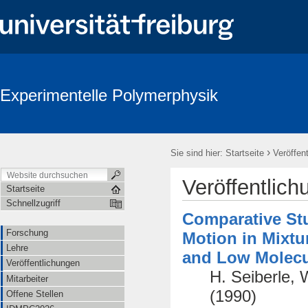
Experimentelle Polymerphysik
›
Sie sind hier:
Startseite
Veröffen
Veröffentlic
Startseite
Schnellzugriff
Comparative Stu
Forschung
Motion in Mixtu
Lehre
and Low Molecu
Veröffentlichungen
H. Seiberle, 
Mitarbeiter
(1990)
Offene Stellen